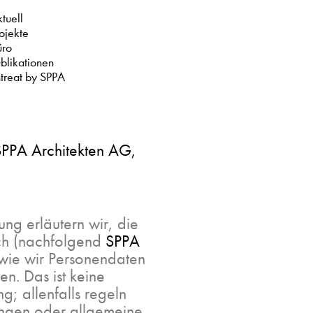
tuell
ojekte
üro
blikationen
treat by SPPA
SPPA Architekten AG,
ung erläutern wir, die
ch (nachfolgend
SPPA
 wie wir Personendaten
n. Das ist keine
g; allenfalls regeln
ngen oder allgemeine