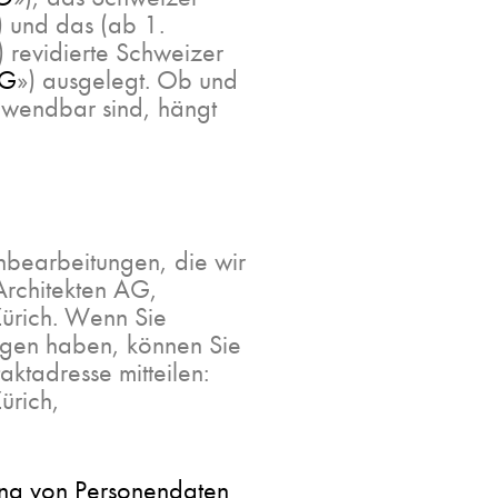
) und das (ab 1.
revidierte Schweizer
SG
») ausgelegt. Ob und
nwendbar sind, hängt
enbearbeitungen, die wir
Architekten AG,
Zürich. Wenn Sie
iegen haben, können Sie
ktadresse mitteilen:
ürich,
ung von Personendaten