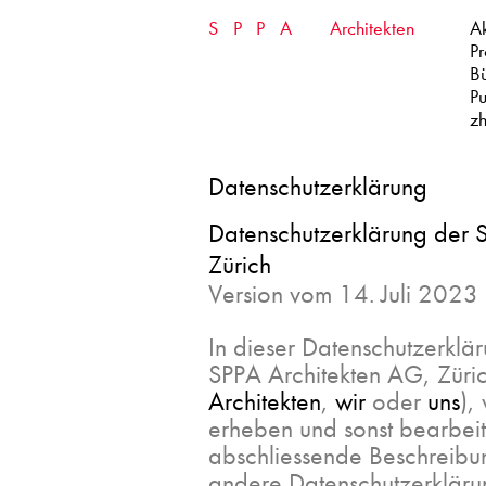
Skip
SPPA
Architekten
Ak
to
content
Pr
B
Pu
zh
Datenschutzerklärung
Datenschutzerklärung der 
Zürich
Version vom 14. Juli 2023
In dieser Datenschutzerklär
SPPA Architekten AG, Züri
Architekten
,
wir
oder
uns
),
erheben und sonst bearbeite
abschliessende Beschreibun
andere Datenschutzerkläru