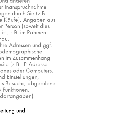
 und anderen
zur Inanspruchnahme
ngen durch Sie (z.B.
gte Käufe), Angaben aus
r Person (soweit dies
 ist, z.B. im Rahmen
hau,
Ihre Adressen und ggf.
ziodemographische
aten im Zusammenhang
ite (z.B. IP-Adresse,
ones oder Computers,
d Einstellungen,
es Besuchs, abgerufene
e Funktionen,
ndortangaben).
eitung und