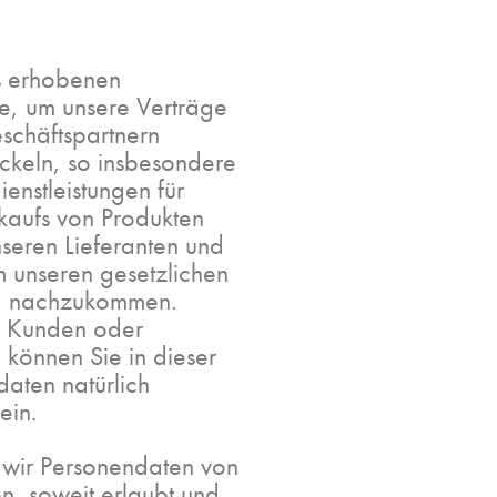
s erhobenen
ie, um unsere Verträge
schäftspartnern
ckeln, so insbesondere
enstleistungen für
kaufs von Produkten
nseren Lieferanten und
 unseren gesetzlichen
and nachzukommen.
n Kunden oder
, können Sie in dieser
daten natürlich
ein.
 wir Personendaten von
n, soweit erlaubt und