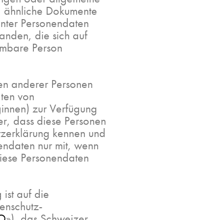
 ähnliche Dokumente
Unter Personendaten
anden, die sich auf
mmbare Person
en anderer Personen
aten von
ginnen) zur Verfügung
cher, dass diese Personen
tzerklärung kennen und
nendaten nur mit, wenn
diese Personendaten
ist auf die
enschutz-
O
»), das Schweizer