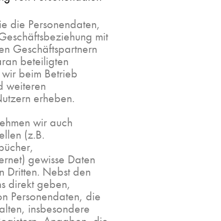
nie die Personendaten,
 Geschäftsbeziehung mit
en Geschäftspartnern
ran beteiligten
 wir beim Betrieb
d weiteren
utzern erheben.
tnehmen wir auch
llen (z.B.
bücher,
ternet) gewisse Daten
 Dritten. Nebst den
ns direkt geben,
on Personendaten, die
halten, insbesondere