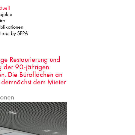
tuell
ojekte
üro
blikationen
treat by SPPA
ige
Restaurierung und
 der 90-jährigen
sen. Die Büroflächen an
n demnächst dem Mieter
ionen