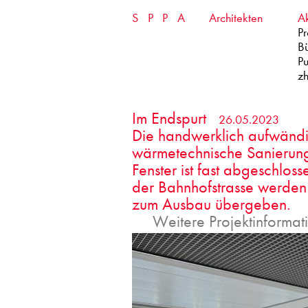
Skip
SPPA
Architekten
Ak
to
content
Pr
B
Pu
zh
Im Endspurt
26.05.2023
Die
handwerklich aufwänd
wärmetechnische Sanierung
Fenster ist fast abgeschlos
der Bahnhofstrasse werde
zum Ausbau übergeben.
Weitere Projektinformat