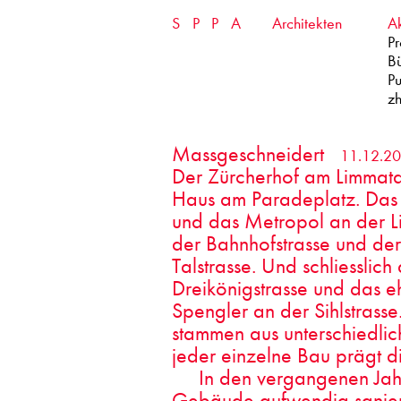
Skip
SPPA
Architekten
Ak
to
content
Pr
B
Pu
zh
Massgeschneidert
11.12.2
Der Zürcherhof am Limmat
Haus am Paradeplatz. Das
und das Metropol an der L
der Bahnhofstrasse und de
Talstrasse. Und schliesslic
Dreikönigstrasse und das
Spengler an der Sihlstrasse
stammen aus unterschiedli
jeder einzelne Bau prägt di
In den vergangenen Jah
Gebäude aufwendig saniert.