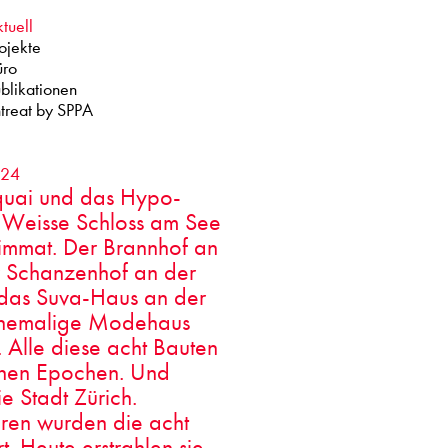
tuell
ojekte
üro
blikationen
treat by SPPA
024
quai und das Hypo-
 Weisse Schloss am See
immat. Der Brannhof an
r Schanzenhof an der
h das Suva-Haus an der
 ehemalige Modehaus
. Alle diese acht Bauten
chen Epochen. Und
e Stadt Zürich.
ren wurden die acht
 Heute erstrahlen sie