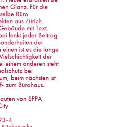
hen Glanz. Für die
sselbe Büro
ekten aus Zürich.
t Gebäude mit Text,
ei lenkt jeder Beitrag
onderheiten der
einen ist es die lange
Vielschichtigkeit der
ei einem anderen steht
alschutz bei
m, beim nächsten ist
f- zum Bürohaus.
Bauten von SPPA
City
93-4