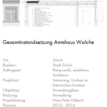
Gesamtinstandsetzung Amtshaus Walche
Ort:
Zürich
Bauherr:
Stadt Zürich
Auftragsart:
Planerwahl, selektives
Verfahren
Projektart:
Sanierung, Umbau im
historischen Kontext
Objekttyp:
Verwaltungsbau
Nutzung:
Verwaltung
Projektleitung:
Hans Peter Häberli
Planung:
2015 - 2016