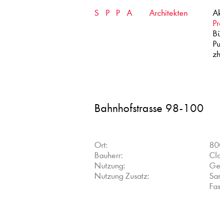
Skip
SPPA
Architekten
Ak
to
content
Pr
B
Pu
zh
Bahnhofstrasse 98-100
Ort:
80
Bauherr:
Cla
Nutzung:
Ge
Nutzung Zusatz:
Sa
Fa