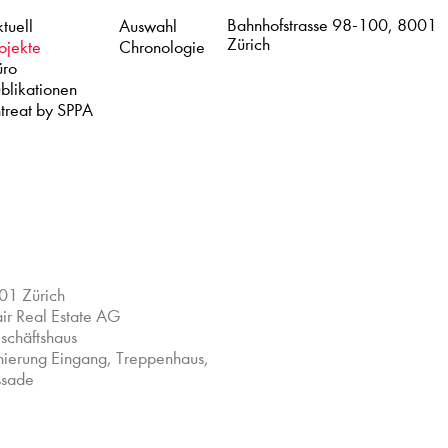
Bahnhofstrasse 98-100, 8001
tuell
Auswahl
Zürich
ojekte
Chronologie
üro
blikationen
treat by SPPA
01 Zürich
ir Real Estate AG
schäftshaus
nierung Eingang, Treppenhaus,
ssade