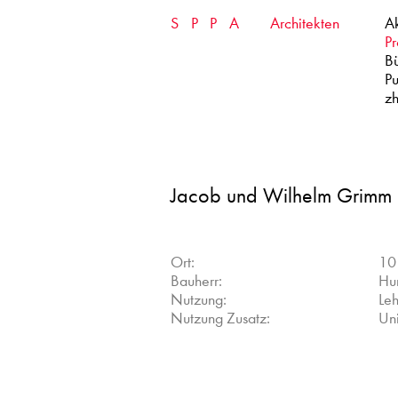
Skip
SPPA
Architekten
Ak
to
content
Pr
B
Pu
zh
Jacob und Wilhelm Grimm 
Ort:
10
Bauherr:
Hum
Nutzung:
Leh
Nutzung Zusatz:
Uni