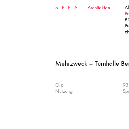
Skip
SPPA
Architekten
Ak
to
content
Pr
B
Pu
zh
Mehrzweck – Turnhalle Be
Ort:
93
Nutzung:
Spo