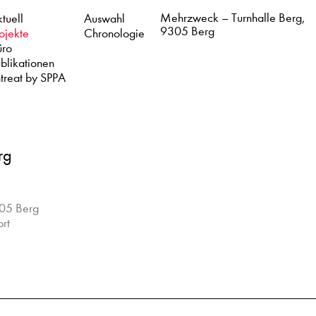
Mehrzweck – Turnhalle Berg,
tuell
Auswahl
9305 Berg
ojekte
Chronologie
üro
blikationen
treat by SPPA
rg
05 Berg
rt