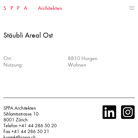
Skip
SPPA
Architekten
to
content
Stäubli Areal Ost
Ort:
8810 Horgen
Nutzung:
Wohnen
SPPA Architekten
Sihlamtsstrasse 10
8001 Zürich
Telefon +41 44 286 50 20
Fax +41 44 286 50 21
kontakt@sppa.ch