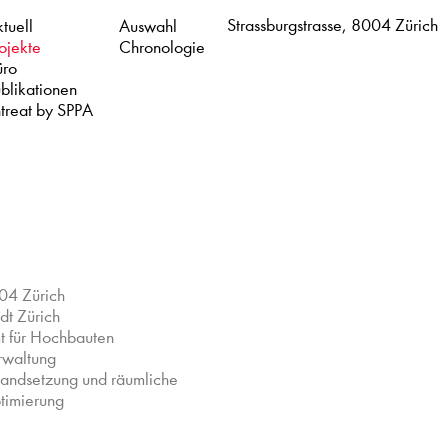
Strassburgstrasse, 8004 Zürich
tuell
Auswahl
ojekte
Chronologie
üro
blikationen
treat by SPPA
04 Zürich
dt Zürich
t für Hochbauten
rwaltung
tandsetzung und räumliche
timierung