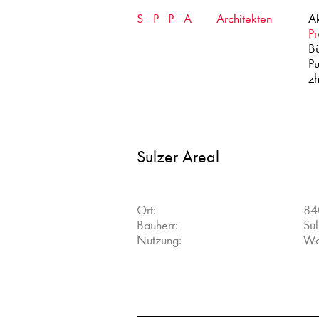
Skip
SPPA
Architekten
Ak
to
content
Pr
B
Pu
zh
Sulzer Areal
Ort:
84
Bauherr:
Sul
Nutzung:
Wo