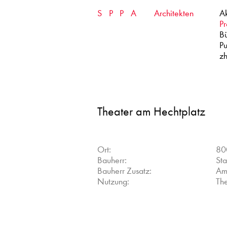
Skip
SPPA
Architekten
Ak
to
content
Pr
B
Pu
zh
Theater am Hechtplatz
Ort:
80
Bauherr:
Sta
Bauherr Zusatz:
Am
Nutzung:
Th