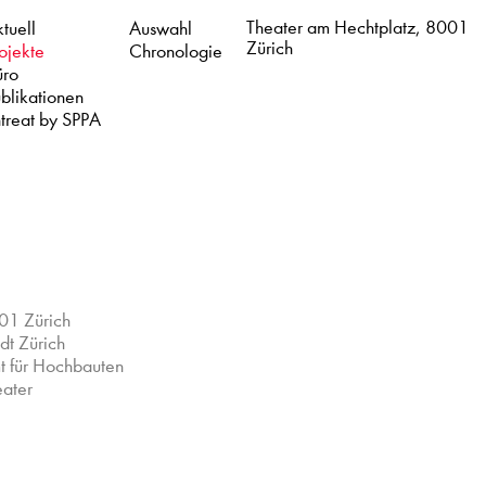
Theater am Hechtplatz, 8001
tuell
Auswahl
Zürich
ojekte
Chronologie
üro
blikationen
treat by SPPA
01 Zürich
dt Zürich
t für Hochbauten
eater