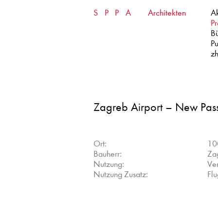
Skip
SPPA
Architekten
Ak
to
content
Pr
B
Pu
zh
Zagreb Airport – New Pas
Ort:
10
Bauherr:
Zag
Nutzung:
Ve
Nutzung Zusatz:
Fl