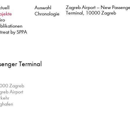
Zagreb Airport – New Passenge
tuell
Auswahl
Terminal, 10000 Zagreb
ojekte
Chronologie
üro
blikationen
treat by SPPA
senger Terminal
000 Zagreb
reb Airport
rkehr
ughafen